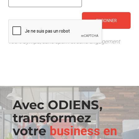
mail
(Nécessaire)
CAPTCHA
100% Sympa, sans spam et sans engagement
Avec ODIENS,
transformez
votre
business en