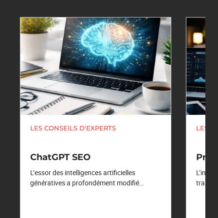
LES CONSEILS D'EXPERTS
LES C
ChatGPT SEO
Pro
L’essor des intelligences artificielles
L’intel
génératives a profondément modifié…
transf