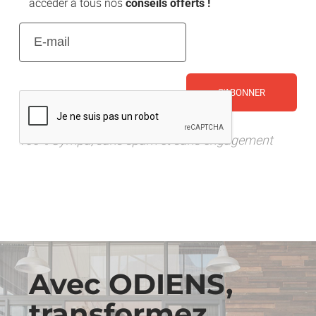
accéder à tous nos
conseils offerts !
E-
mail
(Nécessaire)
CAPTCHA
100% Sympa, sans spam et sans engagement
Avec ODIENS,
transformez