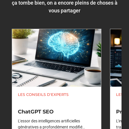
ça tombe bien, on a encore pleins de choses à
vous partager
LES CONSEILS D'EXPERTS
LES C
ChatGPT SEO
Pro
L’essor des intelligences artificielles
L’intel
génératives a profondément modifié…
transf