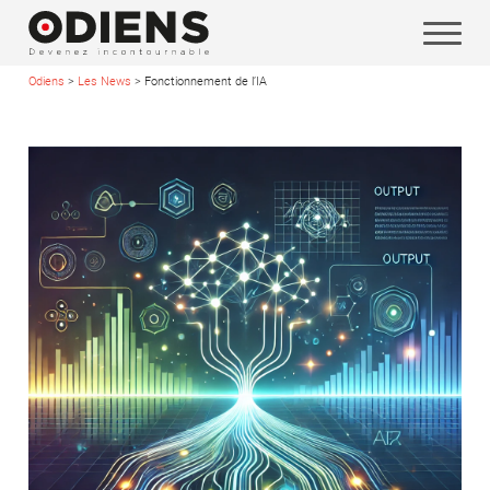
Odiens
>
Les News
>
Fonctionnement de l’IA
Vos coordonnées