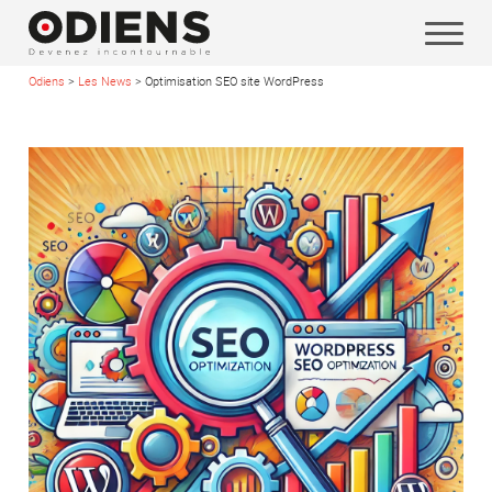
Odiens
>
Les News
>
Optimisation SEO site WordPress
Vos coordonnées