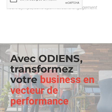
100% Sympa, sans spam et sans engagement
Avec ODIENS,
transformez
votre
business en
vecteur de
performance