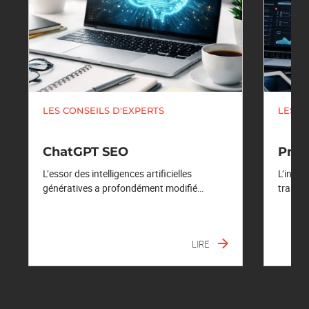
LES CONSEILS D'EXPERTS
LES C
ChatGPT SEO
Pro
L’essor des intelligences artificielles
L’intel
génératives a profondément modifié…
transf
LIRE