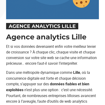
Votre demande
AGENCE ANALYTICS LILLE
Agence analytics Lille
Et si vos données devenaient enfin votre meilleur levier
de croissance ? À chaque clic, chaque visite et chaque
conversion sur votre site web se cache une information
En soumettant ce formulaire, j'accepte que les informations saisies soient
exploitées afin de traiter ma demande. *
précieuse… encore faut-il savoir l’interpréter.
Dans une métropole dynamique comme
, où la
Lille
concurrence digitale est forte et chaque décision
compte, s’appuyer sur des
données fiables et bien
n’est plus une option : c’est une nécessité.
exploitées
ENVOYER
Pourtant, de nombreuses entreprises lilloises avancent
encore à l’aveugle, faute d’outils de web analytics