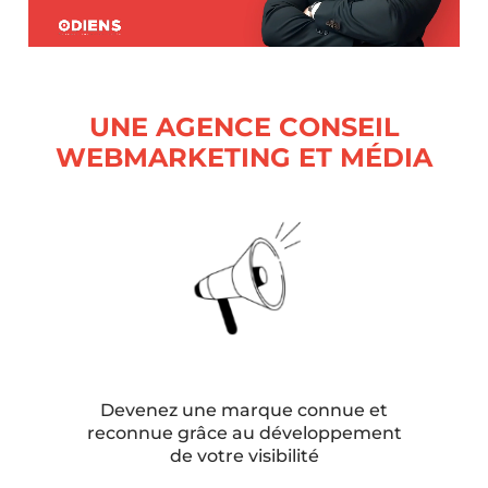
Votre demande
UNE AGENCE CONSEIL
WEBMARKETING ET MÉDIA
En soumettant ce formulaire, j'accepte que les informations saisies soient
exploitées afin de traiter ma demande. *
Devenez une marque connue et
reconnue grâce au développement
ENVOYER
de votre visibilité