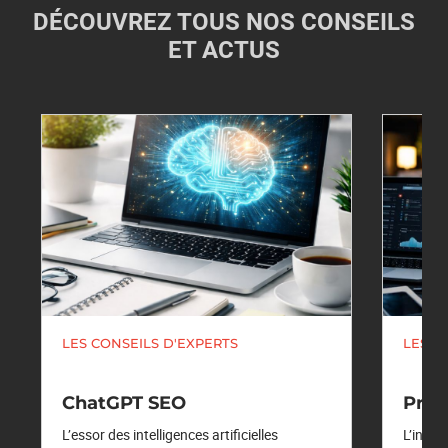
DÉCOUVREZ TOUS NOS CONSEILS
ET ACTUS
LES CONSEILS D'EXPERTS
LES C
ChatGPT SEO
Pro
L’essor des intelligences artificielles
L’intel