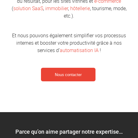
du résultat, pour les sites vitrines et
e-commerce
(
solution SaaS
,
immobilier
,
hôtellerie
, tourisme, mode,
etc.).
Et nous pouvons également simplifier vos processus
internes et booster votre productivité grâce à nos
services d’
automatisation IA
!
Nous contacter
Parce qu’on aime partager notre expertise…