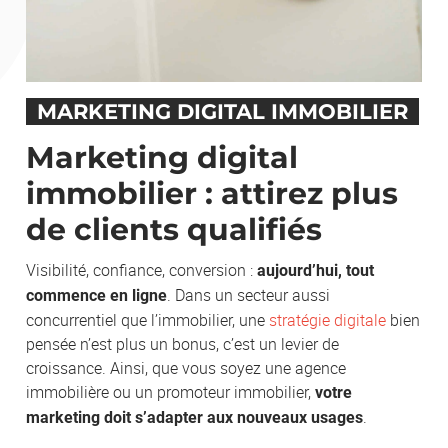
Votre demande
MARKETING DIGITAL IMMOBILIER
Marketing digital
immobilier : attirez plus
de clients qualifiés
En soumettant ce formulaire, j'accepte que les informations saisies soient
exploitées afin de traiter ma demande. *
Visibilité, confiance, conversion :
aujourd’hui, tout
. Dans un secteur aussi
commence en ligne
concurrentiel que l’immobilier, une
stratégie digitale
bien
pensée n’est plus un bonus, c’est un levier de
croissance. Ainsi, que vous soyez une agence
immobilière ou un promoteur immobilier,
votre
ENVOYER
.
marketing doit s’adapter aux nouveaux usages