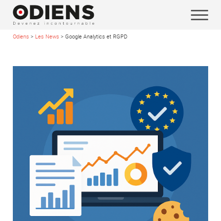
Odiens
>
Les News
>
Google Analytics et RGPD
Vos coordonnées