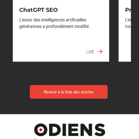
ChatGPT SEO
Pro
L’essor des intelligences artificielles
L’intel
génératives a profondément modifié…
transf
LIRE
Revenir à la liste des articles