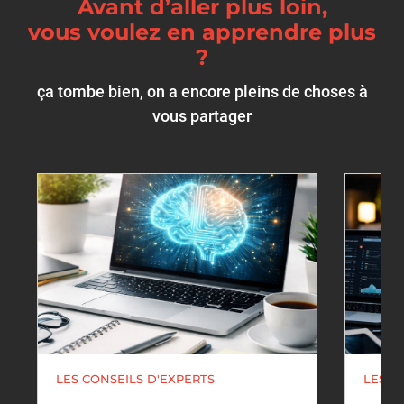
Avant d’aller plus loin,
vous voulez en apprendre plus
?
ça tombe bien, on a encore pleins de choses à
vous partager
LES CONSEILS D'EXPERTS
LES C