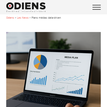
Odiens
>
Les News
>
Plans médias data-driven
Vos coordonnées