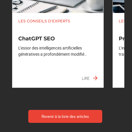
LES CONSEILS D'EXPERTS
LES C
ChatGPT SEO
Pro
L’essor des intelligences artificielles
L’intel
génératives a profondément modifié…
transf
LIRE
Revenir à la liste des articles