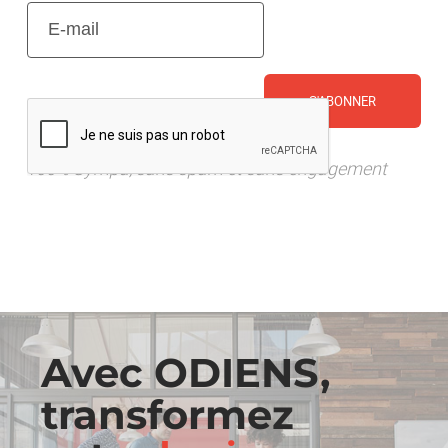
E-
mail
(Nécessaire)
CAPTCHA
100% Sympa, sans spam et sans engagement
Avec ODIENS,
transformez