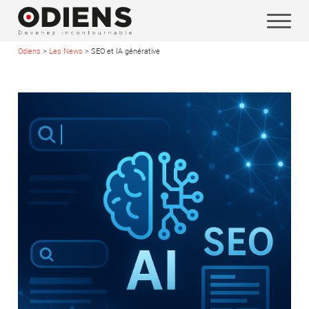
Odiens
>
Les News
>
SEO et IA générative
Vos coordonnées