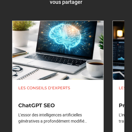
vous partager
LES CONSEILS D'EXPERTS
LES C
ChatGPT SEO
Pro
L’essor des intelligences artificielles
L’intel
génératives a profondément modifié…
transf