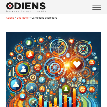
Odiens
>
Les News
>
Campagne publicitaire
Vos coordonnées