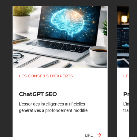
LES CONSEILS D'EXPERTS
LES C
ChatGPT SEO
Pro
L’essor des intelligences artificielles
L’intel
génératives a profondément modifié…
transf
LIRE