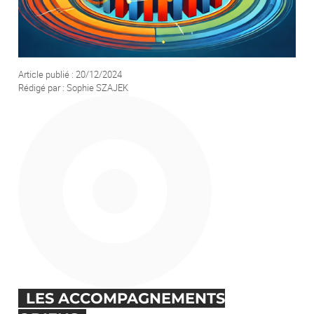
Votre demande
Article publié : 20/12/2024
Rédigé par : Sophie SZAJEK
En soumettant ce formulaire, j'accepte que les informations saisies soient
exploitées afin de traiter ma demande. *
ENVOYER
LES ACCOMPAGNEMENTS