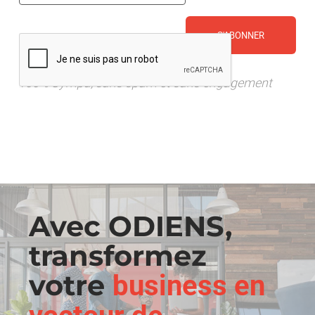
CAPTCHA
100% Sympa, sans spam et sans engagement
Avec ODIENS,
transformez
votre
business en