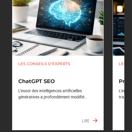
LES CONSEILS D'EXPERTS
LES C
ChatGPT SEO
Pro
L’essor des intelligences artificielles
L’intel
génératives a profondément modifié…
transf
LIRE