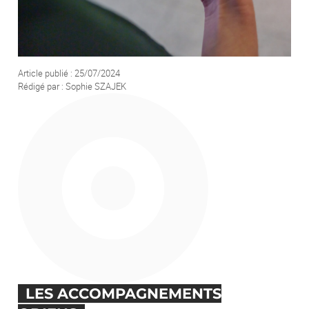
Votre demande
Article publié : 25/07/2024
Rédigé par : Sophie SZAJEK
En soumettant ce formulaire, j'accepte que les informations saisies soient
exploitées afin de traiter ma demande. *
ENVOYER
LES ACCOMPAGNEMENTS