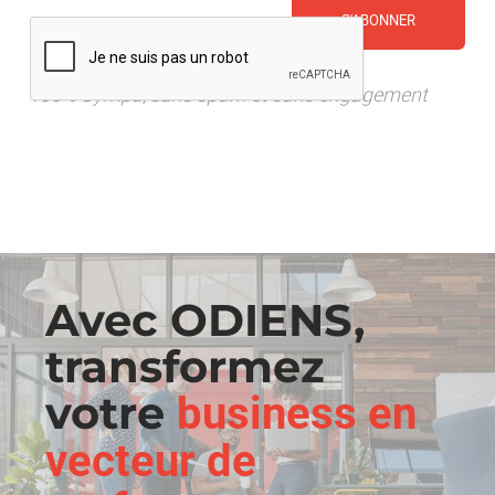
CAPTCHA
100% Sympa, sans spam et sans engagement
Avec ODIENS,
transformez
votre
business en
vecteur de