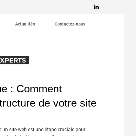
Actualités
Contactez-nous
d’affaires
putation
communauté
EXPERTS
bilité
ic
s
ue : Comment
tructure de votre site
 d’un site web est une étape cruciale pour