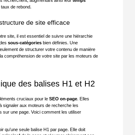
ls recherchent, augmentant ainsi leur
temps
e taux de rebond.
tructure de site efficace
re site, il est essentiel de suivre une hiérarchie
 des
sous-catégories
bien définies. Une
seulement de structurer votre contenu de manière
r la compréhension de votre site par les moteurs de
égique des balises H1 et H2
léments cruciaux pour le
SEO on-page
. Elles
 à signaler aux moteurs de recherche les
s sur une page. Voici comment les utiliser
voir qu’une seule balise H1 par page. Elle doit