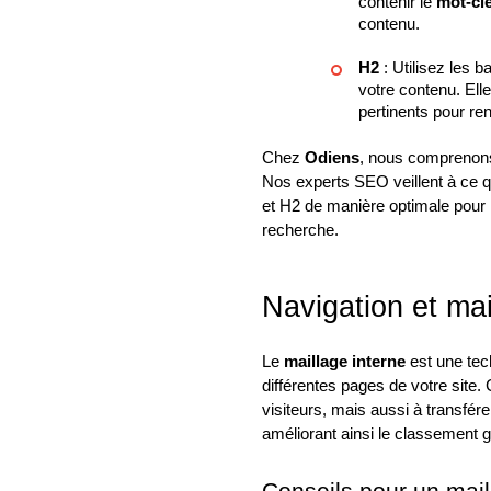
contenir le
mot-clé
contenu.
H2
: Utilisez les b
votre contenu. Ell
pertinents pour re
Chez
Odiens
, nous comprenons 
Nos experts SEO veillent à ce qu
et H2 de manière optimale pour
recherche.
Navigation et mai
Le
maillage interne
est une tech
différentes pages de votre site.
visiteurs, mais aussi à transférer
améliorant ainsi le classement gl