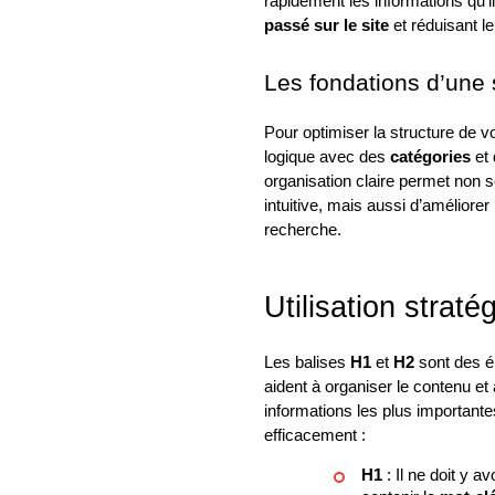
rapidement les informations qu’i
passé sur le site
et réduisant l
Les fondations d’une s
Pour optimiser la structure de vot
logique avec des
catégories
et
organisation claire permet non 
intuitive, mais aussi d’améliore
recherche.
Utilisation strat
Les balises
H1
et
H2
sont des é
aident à organiser le contenu et
informations les plus importante
efficacement :
H1
: Il ne doit y a