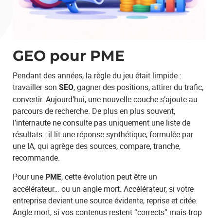
Votre demande
GEO pour PME
Pendant des années, la règle du jeu était limpide :
travailler son
, gagner des positions, attirer du trafic,
SEO
convertir. Aujourd’hui, une nouvelle couche s’ajoute au
parcours de recherche. De plus en plus souvent,
En soumettant ce formulaire, j'accepte que les informations saisies soient
l’internaute ne consulte pas uniquement une liste de
exploitées afin de traiter ma demande. *
résultats : il lit une réponse synthétique, formulée par
une IA, qui agrège des sources, compare, tranche,
recommande.
Pour une
, cette évolution peut être un
PME
accélérateur… ou un angle mort. Accélérateur, si votre
ENVOYER
entreprise devient une source évidente, reprise et citée.
Angle mort, si vos contenus restent “corrects” mais trop