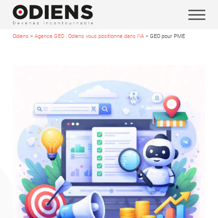
Odiens
>
Agence GEO : Odiens vous positionne dans l’IA
>
GEO pour PME
Vos coordonnées