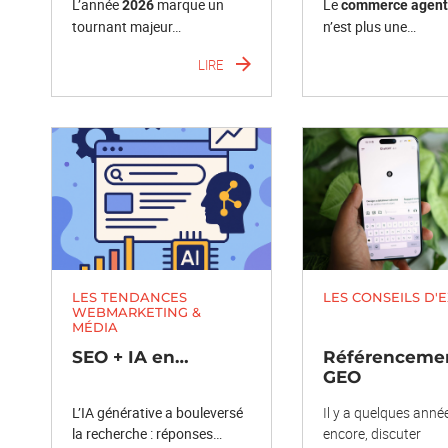
L’année
marque un
Le
2026
commerce agent
tournant majeur…
n’est plus une…
LIRE
LES TENDANCES
LES CONSEILS D'
WEBMARKETING &
MÉDIA
SEO + IA en…
Référenceme
GEO
L’IA générative a bouleversé
Il y a quelques anné
la recherche : réponses…
encore, discuter