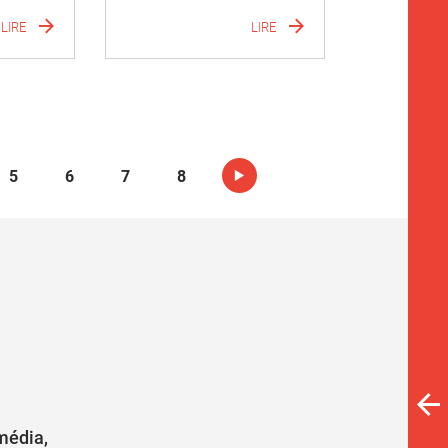
LIRE
LIRE
5
6
7
8
média,