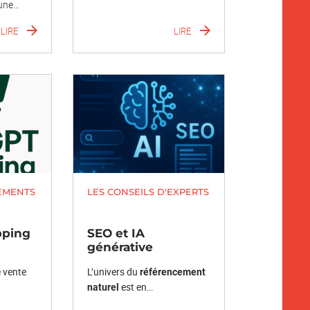
 une…
LIRE
LIRE
EMENTS
LES CONSEILS D'EXPERTS
pping
SEO et IA
générative
e vente
L’univers du
référencement
est en…
naturel