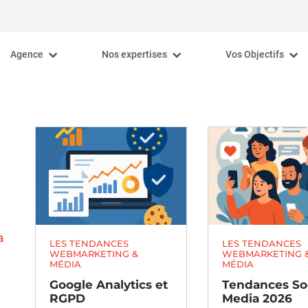
Agence
Nos expertises
Vos Objectifs
Nos convictions
Stratégie digitale
Booster votre chiffre 
Notre équipe
Référencement naturel / SEO
Améliorer votre e-ré
Recrutement
Acquisition / SEA
Développer votre 
Agence digitale Lille
Social Media
Augmenter votre visi
Agence digitale Nantes
Media planning
Augmenter votre traf
Programmatique
Générer plus de lead
Web Analytics
Formations
a
LES TENDANCES
LES TENDANCES
WEBMARKETING &
WEBMARKETING 
MÉDIA
MÉDIA
Google Analytics et
Tendances Soc
RGPD
Media 2026