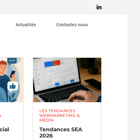
Actualités
Contactez-nous
d’affaires
putation
communauté
bilité
ic
s
LES TENDANCES
&
WEBMARKETING &
MÉDIA
ial
Tendances SEA
2026