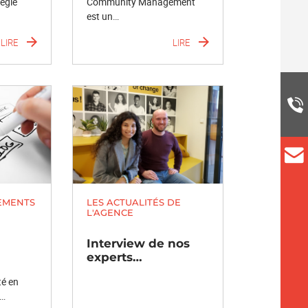
tégie
Community Management
est un…
LIRE
LIRE
EMENTS
LES ACTUALITÉS DE
L'AGENCE
Interview de nos
experts…
té en
é…