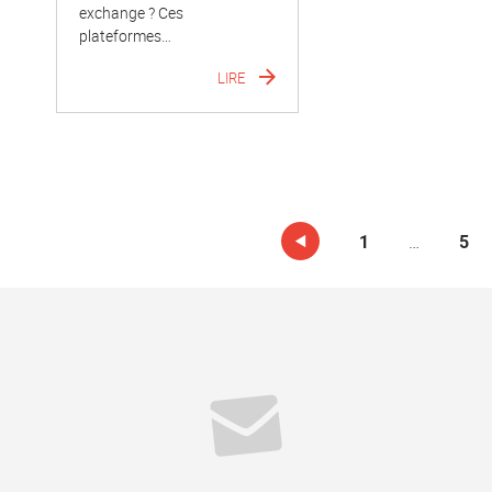
exchange ? Ces
plateformes…
LIRE
…
1
5