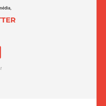
média,
TTER
t