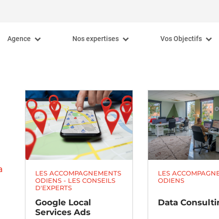
Agence
Nos expertises
Vos Objectifs
Nos convictions
Stratégie digitale
Booster votre chiffre 
Notre équipe
Référencement naturel / SEO
Améliorer votre e-ré
Recrutement
Acquisition / SEA
Développer votre 
Agence digitale Lille
Social Media
Augmenter votre visi
Agence digitale Nantes
Media planning
Augmenter votre traf
Programmatique
Générer plus de lead
Web Analytics
Formations
a
LES ACCOMPAGNEMENTS
LES ACCOMPAGN
ODIENS - LES CONSEILS
ODIENS
D'EXPERTS
Google Local
Data Consulti
Services Ads