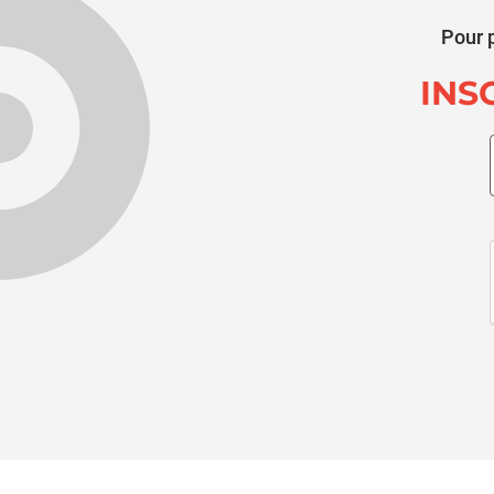
Pour p
INS