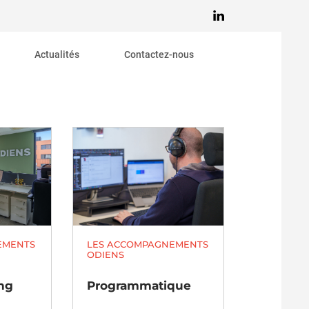
Actualités
Contactez-nous
d’affaires
putation
communauté
bilité
ic
s
EMENTS
LES ACCOMPAGNEMENTS
ODIENS
ng
Programmatique