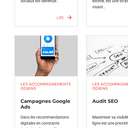
sociaux est devenue…
estimé, est une stra
visant…
LIRE
LES ACCOMPAGNEMENTS
LES ACCOMPAGN
ODIENS
ODIENS
Campagnes Google
Audit SEO
Ads
Dans les recommandations
Maximiser sa visibili
digitales en constante
ligne est une priorit