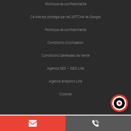
Politique de confidentialité
Ce site est protégé par reCAPTCHA et Google
Votre demande
Politique de confidentialité
Conditions d’utilisation
Conditions Générales de Vente
Agence SEO – GEO Lille
En soumettant ce formulaire, j'accepte que les informations saisies soient
exploitées afin de traiter ma demande. *
Agence analytics Lille
Cookies
ENVOYER